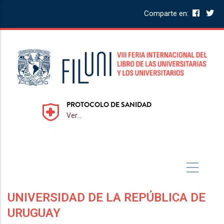
Skip
Comparte en:
to
main
content
CENTRO DE EXPOSICIONES Y CONGRESOS UNAM
Av. del Iman 10, Coyoacán, CDMX.
Ver...
UNIVERSIDAD DE LA REPÚBLICA DE
URUGUAY